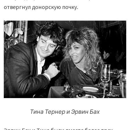
отвергнул донорскую почку.
Тина Тернер и Эрвин Бах