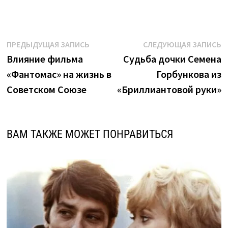
Навигация
Предыдущая
С
ПРЕДЫДУЩАЯ ЗАПИСЬ
СЛЕДУЮЩАЯ ЗАПИСЬ
запись:
з
Влияние фильма
Судьба дочки Семена
по
«Фантомас» на жизнь в
Горбункова из
записям
Советском Союзе
«Бриллиантовой руки»
ВАМ ТАКЖЕ МОЖЕТ ПОНРАВИТЬСЯ