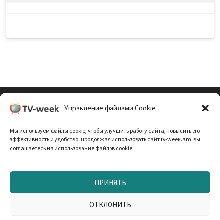
Управление файлами Cookie
Cookie Policy (EU)
Мы используем файлы cookie, чтобы улучшить работу сайта, повысить его
Политика Конфиденциальности
эффективность и удобство. Продолжая использовать сайт tv-week.am, вы
соглашаетесь на использование файлов cookie.
ПРИНЯТЬ
Запрещено использование материалов TV-неделя без
согласования с редакцией. При использовании
ОТКЛОНИТЬ
материалов прямая текстовая ссылка на TV-week.am —