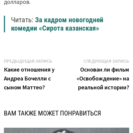
долларов.
Читать:
За кадром новогодней
комедии «Сирота казанская»
Навигация
Предыдущая
С
ПРЕДЫДУЩАЯ ЗАПИСЬ
СЛЕДУЮЩАЯ ЗАПИСЬ
запись:
з
Какие отношения у
Основан ли фильм
по
Андреа Бочелли с
«Освобождение» на
записям
сыном Маттео?
реальной истории?
ВАМ ТАКЖЕ МОЖЕТ ПОНРАВИТЬСЯ