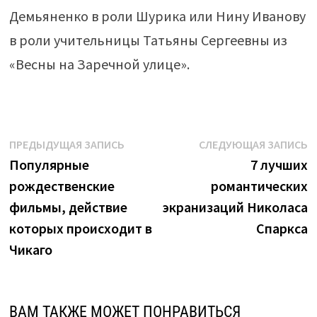
Демьяненко в роли Шурика или Нину Иванову
в роли учительницы Татьяны Сергеевны из
«Весны на Заречной улице».
Навигация
Предыдущая
С
ПРЕДЫДУЩАЯ ЗАПИСЬ
СЛЕДУЮЩАЯ ЗАПИСЬ
запись:
з
Популярные
7 лучших
по
рождественские
романтических
записям
фильмы, действие
экранизаций Николаса
которых происходит в
Спаркса
Чикаго
ВАМ ТАКЖЕ МОЖЕТ ПОНРАВИТЬСЯ