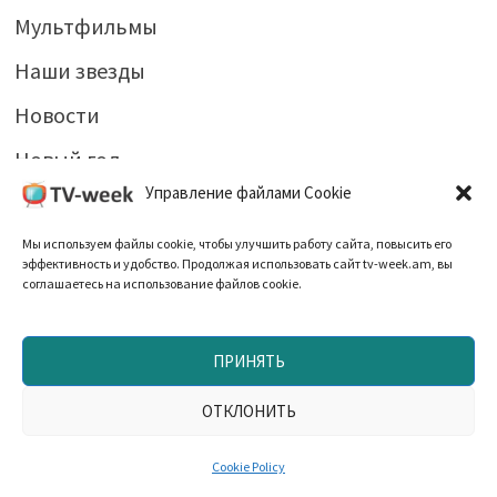
Мультфильмы
Наши звезды
Новости
Новый год
Управление файлами Cookie
Мы используем файлы cookie, чтобы улучшить работу сайта, повысить его
РОССИЙСКИЕ ЗВЕЗДЫ
эффективность и удобство. Продолжая использовать сайт tv-week.am, вы
соглашаетесь на использование файлов cookie.
Иннокентий Смоктуновский: путь от
беспризорника до гения сцены
ПРИНЯТЬ
06.07.2026
ОТКЛОНИТЬ
Триумф и одиночество: карьера и
Cookie Policy
личная жизнь Марии Мироновой