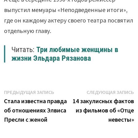
выпустил мемуары «Неподведенные итоги»,
где он каждому актеру своего театра посвятил
отдельную главу.
Читать:
Три любимые женщины в
жизни Эльдара Рязанова
Навигация
Предыдущая
С
ПРЕДЫДУЩАЯ ЗАПИСЬ
СЛЕДУЮЩАЯ ЗАПИСЬ
запись:
з
Стала известна правда
14 закулисных фактов
по
об отношениях Элвиса
из фильмов об «Отце
записям
Пресли с женой
невесты»