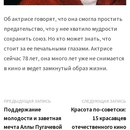
Об актрисе говорят, что она смогла простить
предательство, что у нее хватило мудрости
сохранить союз. Но кто может знать, что
стоит за ее печальными глазами. Актрисе
сейчас 78 лет, она много лет уже не снимается
в кино и ведет замкнутый образ жизни.
Навигация
Предыдущая
С
ПРЕДЫДУЩАЯ ЗАПИСЬ
СЛЕДУЮЩАЯ ЗАПИСЬ
запись:
з
Поддержание
Красота по-советски:
по
молодости и заветная
15 красавцев
записям
мечта Аллы Пугачевой
отечественного кино