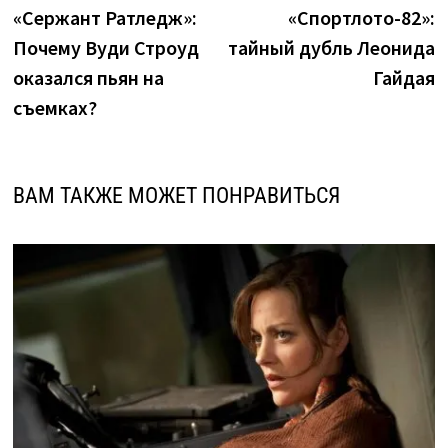
запись:
з
«Сержант Ратледж»:
«Спортлото-82»:
по
Почему Вуди Строуд
тайный дубль Леонида
записям
оказался пьян на
Гайдая
съемках?
ВАМ ТАКЖЕ МОЖЕТ ПОНРАВИТЬСЯ