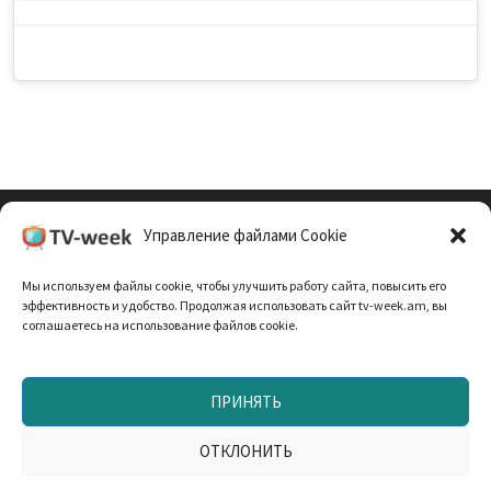
Управление файлами Cookie
Cookie Policy (EU)
Мы используем файлы cookie, чтобы улучшить работу сайта, повысить его
Политика Конфиденциальности
эффективность и удобство. Продолжая использовать сайт tv-week.am, вы
соглашаетесь на использование файлов cookie.
ПРИНЯТЬ
Запрещено использование материалов TV-неделя без
согласования с редакцией. При использовании
ОТКЛОНИТЬ
материалов прямая текстовая ссылка на TV-week.am —