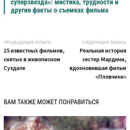
суперзвезда»: мистика, трудности и
другие факты о съемках фильма
Навигация
Предыдущая
С
ПРЕДЫДУЩАЯ ЗАПИСЬ
СЛЕДУЮЩАЯ ЗАПИСЬ
запись:
з
15 известных фильмов,
Реальная история
по
снятых в живописном
сестер Мардини,
записям
Суздале
вдохновившая фильм
«Пловчихи»
ВАМ ТАКЖЕ МОЖЕТ ПОНРАВИТЬСЯ