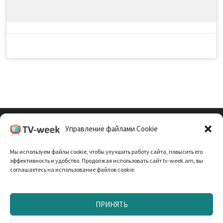
Управление файлами Cookie
Cookie Policy (EU)
Мы используем файлы cookie, чтобы улучшить работу сайта, повысить его
Политика Конфиденциальности
эффективность и удобство. Продолжая использовать сайт tv-week.am, вы
соглашаетесь на использование файлов cookie.
ПРИНЯТЬ
Запрещено использование материалов TV-неделя без