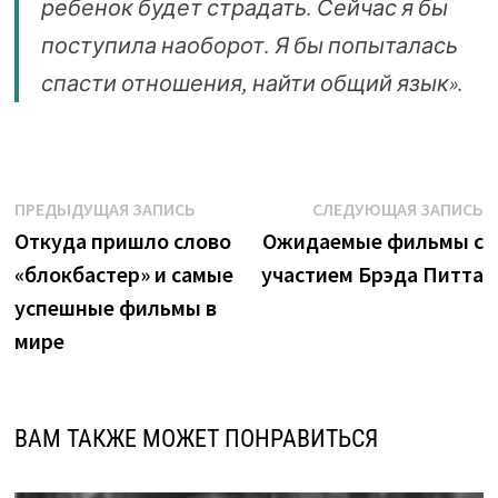
ребенок будет страдать. Сейчас я бы
поступила наоборот. Я бы попыталась
спасти отношения, найти общий язык».
Навигация
Предыдущая
С
ПРЕДЫДУЩАЯ ЗАПИСЬ
СЛЕДУЮЩАЯ ЗАПИСЬ
запись:
з
Откуда пришло слово
Ожидаемые фильмы с
по
«блокбастер» и самые
участием Брэда Питта
записям
успешные фильмы в
мире
ВАМ ТАКЖЕ МОЖЕТ ПОНРАВИТЬСЯ