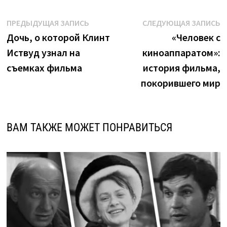
Навигация
Предыдущая
С
ПРЕДЫДУЩАЯ ЗАПИСЬ
СЛЕДУЮЩАЯ ЗАПИСЬ
запись:
з
Дочь, о которой Клинт
«Человек с
по
Иствуд узнал на
киноаппаратом»:
записям
съемках фильма
история фильма,
покорившего мир
ВАМ ТАКЖЕ МОЖЕТ ПОНРАВИТЬСЯ