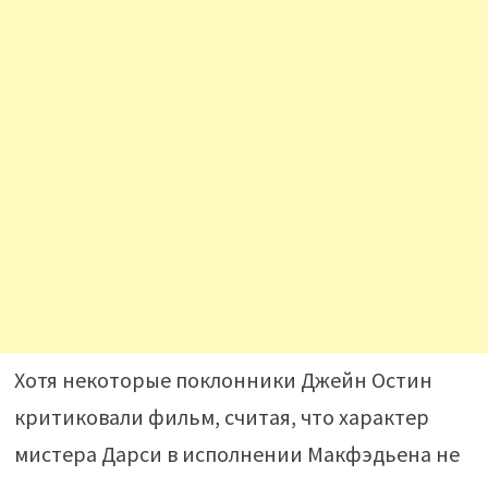
Хотя некоторые поклонники Джейн Остин
критиковали фильм, считая, что характер
мистера Дарси в исполнении Макфэдьена не