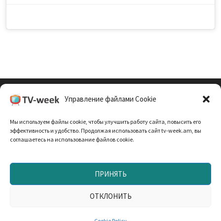
Управление файлами Cookie
Cookie Policy (EU)
Мы используем файлы cookie, чтобы улучшить работу сайта, повысить его
Политика Конфиденциальности
эффективность и удобство. Продолжая использовать сайт tv-week.am, вы
соглашаетесь на использование файлов cookie.
ПРИНЯТЬ
Запрещено использование материалов TV-неделя без
согласования с редакцией. При использовании
ОТКЛОНИТЬ
материалов прямая текстовая ссылка на TV-week.am —
обязательна. Работает на
WordPress
и
Bam
.
Cookie Policy