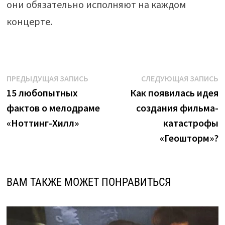
они обязательно исполняют на каждом
концерте.
Навигация
Предыдущая
С
ПРЕДЫДУЩАЯ ЗАПИСЬ
СЛЕДУЮЩАЯ ЗАПИСЬ
запись:
з
15 любопытных
Как появилась идея
по
фактов о мелодраме
создания фильма-
записям
«Ноттинг-Хилл»
катастрофы
«Геошторм»?
ВАМ ТАКЖЕ МОЖЕТ ПОНРАВИТЬСЯ