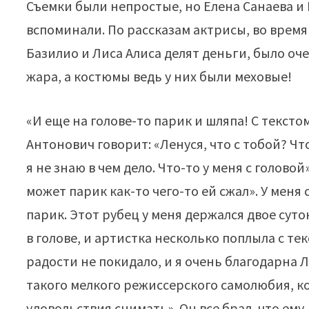
Съемки были непростые, но Елена Санаева и 
вспоминали. По рассказам актрисы, во время
Базилио и Лиса Алиса делят деньги, было оч
жара, а костюмы ведь у них были меховые!
«И еще на голове-то парик и шляпа! С тексто
Антонович говорит: «Ленуся, что с тобой? Что
я не знаю в чем дело. Что-то у меня с голов
может парик как-то чего-то ей сжал». У меня 
парик. Этот рубец у меня держался двое сут
в голове, и артистка несколько поплыла с те
радости не покидало, и я очень благодарна Л
такого мелкого режиссерского самолюбия, к
удовольствия снимать». Он все брал, что ему