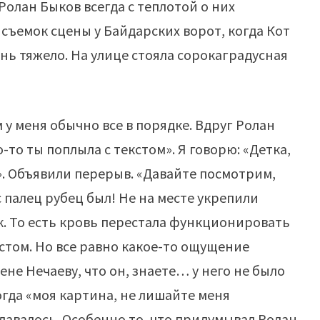
Ролан Быков всегда с теплотой о них
 съемок сцены у Байдарских ворот, когда Кот
ень тяжело. На улице стояла сорокаградусная
м у меня обычно все в порядке. Вдруг Ролан
-то ты поплыла с текстом». Я говорю: «Детка,
ой». Объявили перерыв. «Давайте посмотрим,
с палец рубец был! Не на месте укрепили
ок. То есть кровь перестала функционировать
кстом. Но все равно какое-то ощущение
ене Нечаеву, что он, знаете… у него не было
огда «моя картина, не лишайте меня
 давалось. Особенно то, что придумывал Ролан