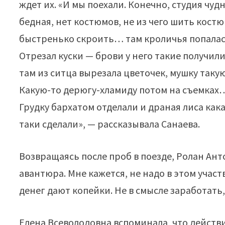
ждет их. «И мы поехали. Конечно, студия чу
бедная, нет костюмов, не из чего шить кост
быстренько скроить… там кроличья попалась
Отрезал куски — брови у него такие получили
там из ситца вырезала цветочек, мушку такую
Какую-то дерюгу-хламиду потом на съемках
Грудку бархатом отделали и драная лиса кака
таки сделали», — рассказывала Санаева.
Возвращаясь после проб в поезде, Ролан Ант
авантюра. Мне кажется, не надо в этом уча
денег дают копейки. Не в смысле заработать,
Елена Всеволодовна вспоминала, что дейст