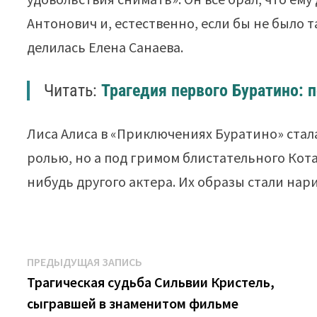
Антонович и, естественно, если бы не было т
делилась Елена Санаева.
Читать:
Трагедия первого Буратино: 
Лиса Алиса в «Приключениях Буратино» стал
ролью, но а под гримом блистательного Кота
нибудь другого актера. Их образы стали на
Навигация
Предыдущая
ПРЕДЫДУЩАЯ ЗАПИСЬ
запись:
Трагическая судьба Сильвии Кристель,
по
сыгравшей в знаменитом фильме