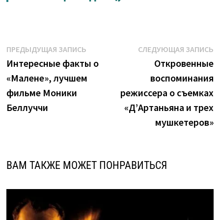
Навигация
Предыдущая
С
ПРЕДЫДУЩАЯ ЗАПИСЬ
СЛЕДУЮЩАЯ ЗАПИСЬ
запись:
з
Интересные факты о
Откровенные
по
«Малене», лучшем
воспоминания
записям
фильме Моники
режиссера о съемках
Беллуччи
«Д’Артаньяна и трех
мушкетеров»
ВАМ ТАКЖЕ МОЖЕТ ПОНРАВИТЬСЯ