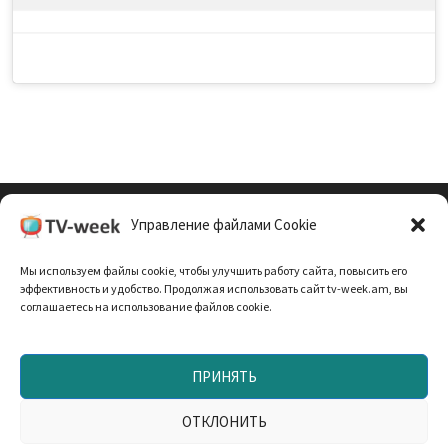
Управление файлами Cookie
Cookie Policy (EU)
Мы используем файлы cookie, чтобы улучшить работу сайта, повысить его
Политика Конфиденциальности
эффективность и удобство. Продолжая использовать сайт tv-week.am, вы
соглашаетесь на использование файлов cookie.
ПРИНЯТЬ
Запрещено использование материалов TV-неделя без
согласования с редакцией. При использовании
ОТКЛОНИТЬ
материалов прямая текстовая ссылка на TV-week.am —