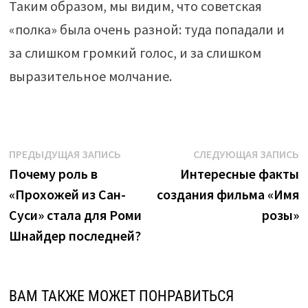
Таким образом, мы видим, что советская
«полка» была очень разной: туда попадали и
за слишком громкий голос, и за слишком
выразительное молчание.
Навигация
Предыдущая
С
ПРЕДЫДУЩАЯ ЗАПИСЬ
СЛЕДУЮЩАЯ ЗАПИСЬ
запись:
з
Почему роль в
Интересные факты
по
«Прохожей из Сан-
создания фильма «Имя
записям
Суси» стала для Роми
розы»
Шнайдер последней?
ВАМ ТАКЖЕ МОЖЕТ ПОНРАВИТЬСЯ