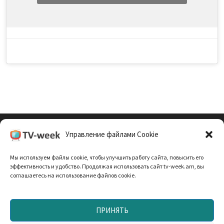
Управление файлами Cookie
Cookie Policy (EU)
Мы используем файлы cookie, чтобы улучшить работу сайта, повысить его
Политика Конфиденциальности
эффективность и удобство. Продолжая использовать сайт tv-week.am, вы
соглашаетесь на использование файлов cookie.
ПРИНЯТЬ
Запрещено использование материалов TV-неделя без