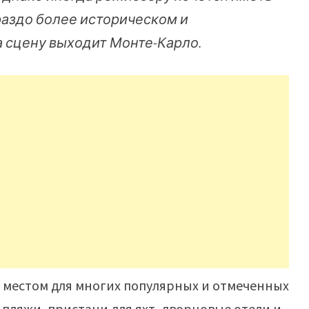
ораздо более историческом и
а сцену выходит Монте-Карло.
 местом для многих популярных и отмеченных
пляжи, пристани для яхт, дворцовые отели и