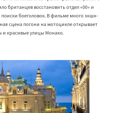
ило британцев восстановить отдел «00» и
поиски боеголовок. В фильме много экшн-
ьная сцена погони на мотоцикле открывает
 и красивые улицы Монако.