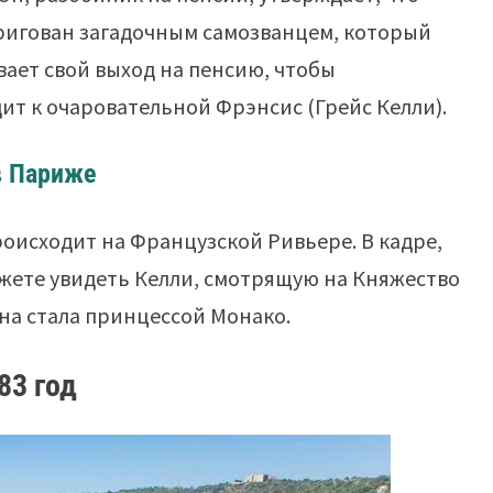
тригован загадочным самозванцем, который
вает свой выход на пенсию, чтобы
ит к очаровательной Фрэнсис (Грейс Келли).
в Париже
оисходит на Французской Ривьере. В кадре,
жете увидеть Келли, смотрящую на Княжество
она стала принцессой Монако.
83 год