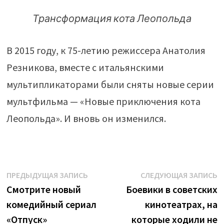
Трансформация кота Леопольда
В 2015 году, к 75-летию режиссера Анатолия
Резникова, вместе с итальянскими
мультипликаторами были сняты новые серии
мультфильма — «Новые приключения кота
Леопольда». И вновь он изменился.
Навигация
Предыдущая
С
ПРЕДЫДУЩАЯ ЗАПИСЬ
СЛЕДУЮЩАЯ ЗАПИСЬ
запись:
з
Смотрите новый
Боевики в советских
по
комедийный сериал
кинотеатрах, на
записям
«Отпуск»
которые ходили не