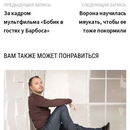
Навигация
Предыдущая
С
ПРЕДЫДУЩАЯ ЗАПИСЬ
СЛЕДУЮЩАЯ ЗАПИСЬ
запись:
з
За кадром
Ворона научилась
по
мультфильма «Бобик в
мяукать, чтобы ее
записям
гостях у Барбоса»
тоже покормили
ВАМ ТАКЖЕ МОЖЕТ ПОНРАВИТЬСЯ