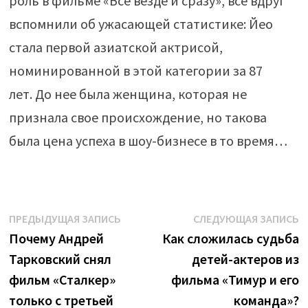
роль в фильме «Все везде и сразу», все вдруг
вспомнили об ужасающей статистике: Йео
стала первой азиатской актрисой,
номинированной в этой категории за 87
лет. До нее была женщина, которая не
признала свое происхождение, но такова
была цена успеха в шоу-бизнесе в то время…
Навигация
Предыдущая
С
ПРЕДЫДУЩАЯ ЗАПИСЬ
СЛЕДУЮЩАЯ ЗАПИСЬ
запись:
з
Почему Андрей
Как сложилась судьба
по
Тарковский снял
детей-актеров из
записям
фильм «Сталкер»
фильма «Тимур и его
только с третьей
команда»?