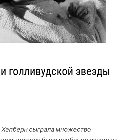
и голливудской звезды
ин Хепберн сыграла множество
иса, которая была особенно известна