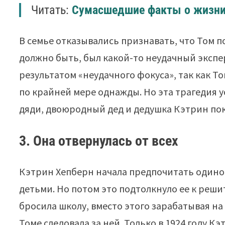
Читать:
Сумасшедшие факты о жизни
В семье отказывались признавать, что Том по
должно быть, был какой-то неудачный экспе
результатом «неудачного фокуса», так как 
по крайней мере однажды. Но эта трагедия у
дяди, двоюродный дед и дедушка Кэтрин пок
3. Она отвернулась от всех
Кэтрин Хепберн начала предпочитать одиноч
детьми. Но потом это подтолкнуло ее к реши
бросила школу, вместо этого зарабатывая на
Томе следовала за ней. Только в 1924 году К