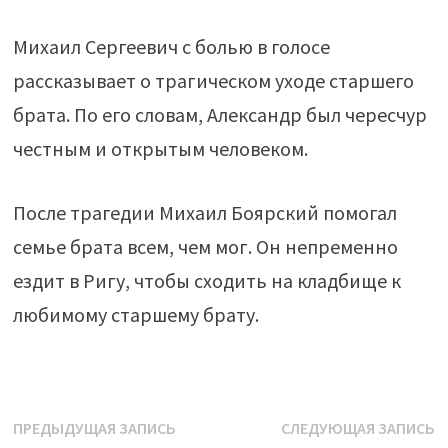
Михаил Сергеевич с болью в голосе
рассказывает о трагическом уходе старшего
брата. По его словам, Александр был чересчур
честным и открытым человеком.
После трагедии Михаил Боярский помогал
семье брата всем, чем мог. Он непременно
ездит в Ригу, чтобы сходить на кладбище к
любимому старшему брату.
Навигация
Предыдущая
С
ПРЕДЫДУЩАЯ ЗАПИСЬ
СЛЕДУЮЩАЯ ЗАПИСЬ