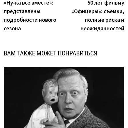
запись:
з
«Ну-ка все вместе»:
50 лет фильму
по
представлены
«Офицеры»: съемки,
записям
подробности нового
полные риска и
сезона
неожиданностей
ВАМ ТАКЖЕ МОЖЕТ ПОНРАВИТЬСЯ