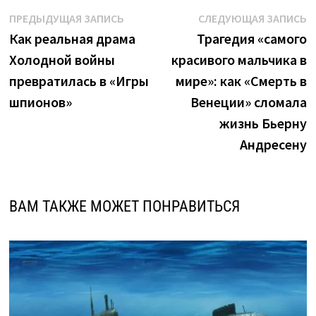
Навигация
Предыдущая
С
ПРЕДЫДУЩАЯ ЗАПИСЬ
СЛЕДУЮЩАЯ ЗАПИСЬ
запись:
з
Как реальная драма
Трагедия «cамого
по
Холодной войны
красивого мальчика в
записям
превратилась в «Игры
мире»: как «Смерть в
шпионов»
Венеции» сломала
жизнь Бьерну
Андресену
ВАМ ТАКЖЕ МОЖЕТ ПОНРАВИТЬСЯ