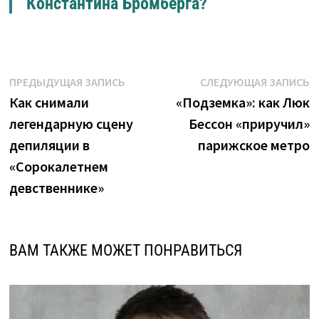
Константина Бромберга?
Навигация
Предыдущая
С
ПРЕДЫДУЩАЯ ЗАПИСЬ
СЛЕДУЮЩАЯ ЗАПИСЬ
запись:
з
Как снимали
«Подземка»: как Люк
по
легендарную сцену
Бессон «приручил»
записям
депиляции в
парижское метро
«Сорокалетнем
девственнике»
ВАМ ТАКЖЕ МОЖЕТ ПОНРАВИТЬСЯ