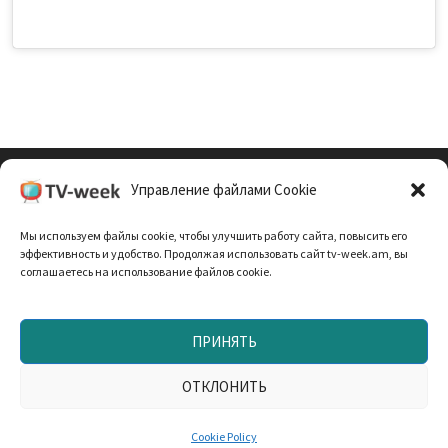
Управление файлами Cookie
Cookie Policy (EU)
Мы используем файлы cookie, чтобы улучшить работу сайта, повысить его
Политика Конфиденциальности
эффективность и удобство. Продолжая использовать сайт tv-week.am, вы
соглашаетесь на использование файлов cookie.
ПРИНЯТЬ
Запрещено использование материалов TV-неделя без
согласования с редакцией. При использовании
ОТКЛОНИТЬ
материалов прямая текстовая ссылка на TV-week.am —
обязательна. Работает на
WordPress
и
Bam
.
Cookie Policy