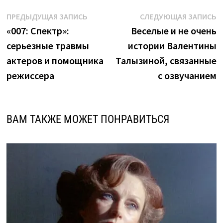
Навигация
Предыдущая
С
ПРЕДЫДУЩАЯ ЗАПИСЬ
СЛЕДУЮЩАЯ ЗАПИСЬ
запись:
з
«007: Спектр»:
Веселые и не очень
по
серьезные травмы
истории Валентины
записям
актеров и помощника
Талызиной, связанные
режиссера
с озвучанием
ВАМ ТАКЖЕ МОЖЕТ ПОНРАВИТЬСЯ