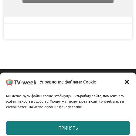
Управление файлами Cookie
Cookie Policy (EU)
Мы используем файлы cookie, чтобы улучшить работу сайта, повысить его
Политика Конфиденциальности
эффективность и удобство. Продолжая использовать сайт tv-week.am, вы
соглашаетесь на использование файлов cookie.
ПРИНЯТЬ
Запрещено использование материалов TV-неделя без