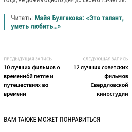
Читать:
Майя Булгакова: «Это талант,
уметь любить…»
Навигация
Предыдущая
С
ПРЕДЫДУЩАЯ ЗАПИСЬ
СЛЕДУЮЩАЯ ЗАПИСЬ
запись:
з
10 лучших фильмов о
12 лучших советских
по
временно́й петле и
фильмов
записям
путешествиях во
Свердловской
времени
киностудии
ВАМ ТАКЖЕ МОЖЕТ ПОНРАВИТЬСЯ