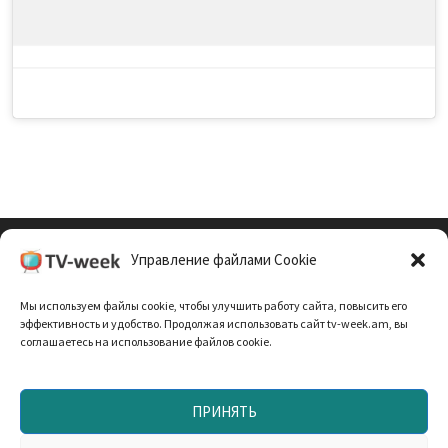
Управление файлами Cookie
Cookie Policy (EU)
Мы используем файлы cookie, чтобы улучшить работу сайта, повысить его
Политика Конфиденциальности
эффективность и удобство. Продолжая использовать сайт tv-week.am, вы
соглашаетесь на использование файлов cookie.
ПРИНЯТЬ
Запрещено использование материалов TV-неделя без