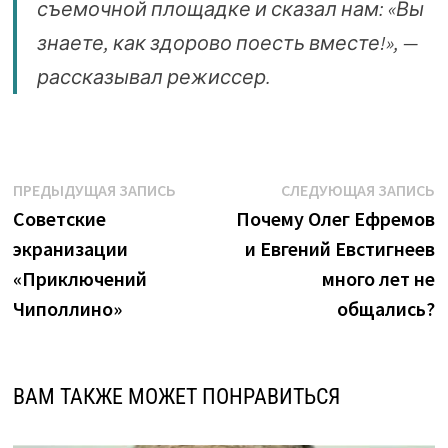
съемочной площадке и сказал нам: «Вы
знаете, как здорово поесть вместе!», —
рассказывал режиссер.
Навигация
Предыдущая
С
ПРЕДЫДУЩАЯ ЗАПИСЬ
СЛЕДУЮЩАЯ ЗАПИСЬ
запись:
з
Советские
Почему Олег Ефремов
по
экранизации
и Евгений Евстигнеев
записям
«Приключений
много лет не
Чиполлино»
общались?
ВАМ ТАКЖЕ МОЖЕТ ПОНРАВИТЬСЯ