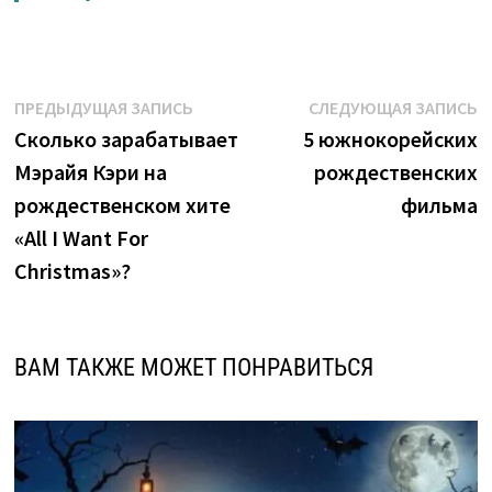
Навигация
Предыдущая
С
ПРЕДЫДУЩАЯ ЗАПИСЬ
СЛЕДУЮЩАЯ ЗАПИСЬ
запись:
з
Cколько зарабатывает
5 южнокорейских
по
Мэрайя Кэри на
рождественских
записям
рождественском хите
фильма
«All I Want For
Christmas»?
ВАМ ТАКЖЕ МОЖЕТ ПОНРАВИТЬСЯ