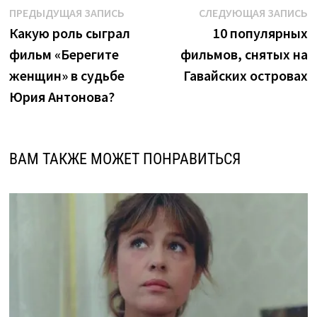
Навигация
Предыдущая
С
ПРЕДЫДУЩАЯ ЗАПИСЬ
СЛЕДУЮЩАЯ ЗАПИСЬ
запись:
з
Какую роль сыграл
10 популярных
по
фильм «Берегите
фильмов, снятых на
записям
женщин» в судьбе
Гавайских островах
Юрия Антонова?
ВАМ ТАКЖЕ МОЖЕТ ПОНРАВИТЬСЯ