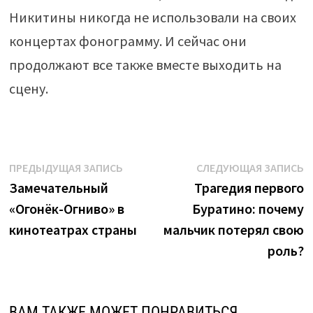
Никитины никогда не использовали на своих
концертах фонограмму. И сейчас они
продолжают все также вместе выходить на
сцену.
Навигация
Предыдущая
С
ПРЕДЫДУЩАЯ ЗАПИСЬ
СЛЕДУЮЩАЯ ЗАПИСЬ
запись:
з
Замечательный
Трагедия первого
по
«Огонёк-Огниво» в
Буратино: почему
записям
кинотеатрах страны
мальчик потерял свою
роль?
ВАМ ТАКЖЕ МОЖЕТ ПОНРАВИТЬСЯ