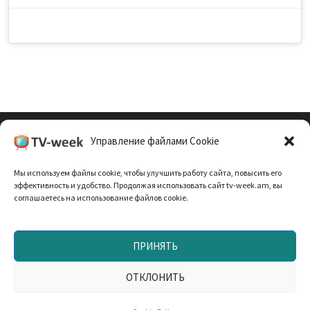
Управление файлами Cookie
Cookie Policy (EU)
Мы используем файлы cookie, чтобы улучшить работу сайта, повысить его
Политика Конфиденциальности
эффективность и удобство. Продолжая использовать сайт tv-week.am, вы
соглашаетесь на использование файлов cookie.
ПРИНЯТЬ
Запрещено использование материалов TV-неделя без
согласования с редакцией. При использовании
ОТКЛОНИТЬ
материалов прямая текстовая ссылка на TV-week.am —
обязательна. Работает на
WordPress
и
Bam
.