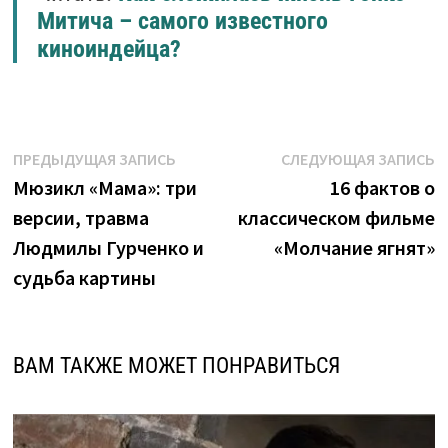
Митича – самого известного
киноиндейца?
Навигация
Предыдущая
С
ПРЕДЫДУЩАЯ ЗАПИСЬ
СЛЕДУЮЩАЯ ЗАПИСЬ
запись:
з
Мюзикл «Мама»: три
16 фактов о
по
версии, травма
классическом фильме
записям
Людмилы Гурченко и
«Молчание ягнят»
судьба картины
ВАМ ТАКЖЕ МОЖЕТ ПОНРАВИТЬСЯ