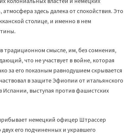
их колониальных властей и немецких
 атмосфера здесь далека от спокойствия. Это
кканской столице, и именно в нем
ртины.
е в традиционном смысле, им, без сомнения,
дающий, что не участвует в войне, которая
нако за его показным равнодушием скрывается
частвовал в защите Эфиопии от итальянского
в Испании, выступая против фашистских
д прибывает немецкий офицер Штрассер
о двух его подчиненных и укравшего