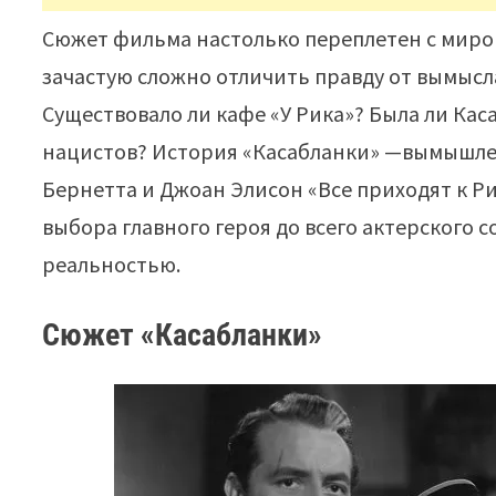
Сюжет фильма настолько переплетен с миром
зачастую сложно отличить правду от вымысл
Существовало ли кафе «У Рика»? Была ли Каса
нацистов? История «Касабланки» —вымышле
Бернетта и Джоан Элисон «Все приходят к Ри
выбора главного героя до всего актерского с
реальностью.
Сюжет «Касабланки»