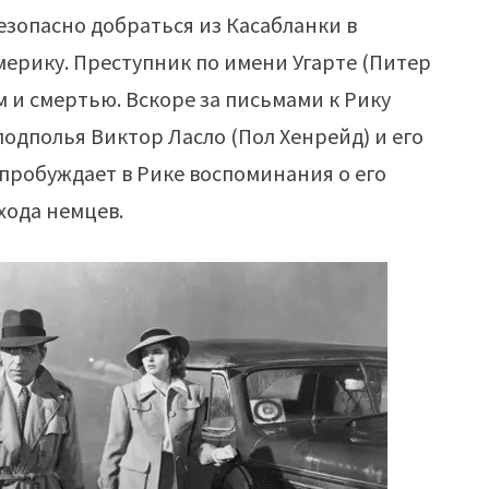
езопасно добраться из Касабланки в
мерику. Преступник по имени Угарте (Питер
м и смертью. Вскоре за письмами к Рику
одполья Виктор Ласло (Пол Хенрейд) и его
 пробуждает в Рике воспоминания о его
хода немцев.