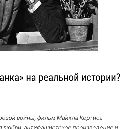
анка» на реальной истории?
ировой войны, фильм Майкла Кертиса
ия любви, антифашистское произведение и