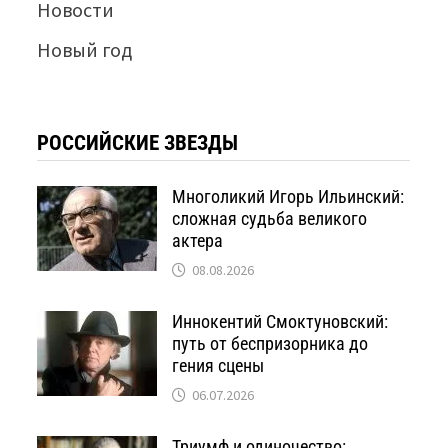
Новости
Новый год
РОССИЙСКИЕ ЗВЕЗДЫ
Многоликий Игорь Ильинский:
сложная судьба великого
актера
08.08.2026
Иннокентий Смоктуновский:
путь от беспризорника до
гения сцены
06.07.2026
Триумф и одиночество: