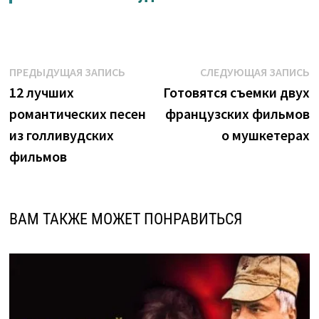
Навигация
Предыдущая
С
ПРЕДЫДУЩАЯ ЗАПИСЬ
СЛЕДУЮЩАЯ ЗАПИСЬ
запись:
з
12 лучших
Готовятся съемки двух
по
романтических песен
французских фильмов
записям
из голливудских
о мушкетерах
фильмов
ВАМ ТАКЖЕ МОЖЕТ ПОНРАВИТЬСЯ