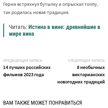
Герни встряхнул бутылку и опрыскал толпу,
так родилась новая традиция.
Читать:
Истина в вине: древнейшие в
мире вина
Навигация
Предыдущая
С
ПРЕДЫДУЩАЯ ЗАПИСЬ
СЛЕДУЮЩАЯ ЗАПИСЬ
запись:
з
14 лучших российских
8 необычных
по
фильмов 2023 года
викторианских
записям
новогодних традиций
ВАМ ТАКЖЕ МОЖЕТ ПОНРАВИТЬСЯ