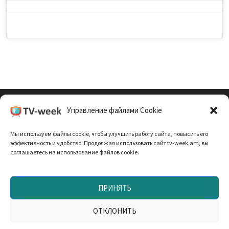
Управление файлами Cookie
Cookie Policy (EU)
Мы используем файлы cookie, чтобы улучшить работу сайта, повысить его
Политика Конфиденциальности
эффективность и удобство. Продолжая использовать сайт tv-week.am, вы
соглашаетесь на использование файлов cookie.
ПРИНЯТЬ
Запрещено использование материалов TV-неделя без
согласования с редакцией. При использовании
ОТКЛОНИТЬ
материалов прямая текстовая ссылка на TV-week.am —