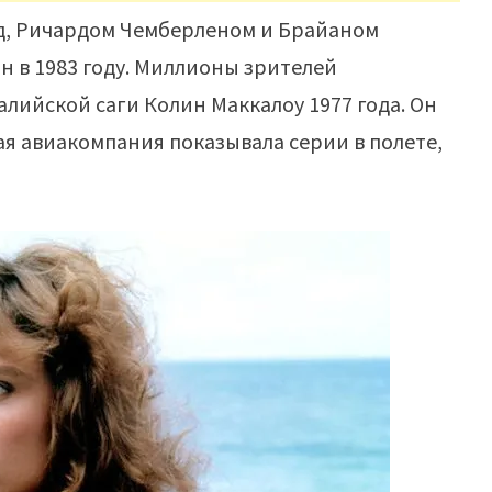
д, Ричардом Чемберленом и Брайаном
н в 1983 году. Миллионы зрителей
лийской саги Колин Маккалоу 1977 года. Он
ая авиакомпания показывала серии в полете,