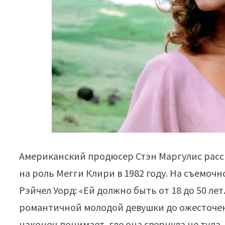
Американский продюсер Стэн Маргулис расс
на роль Мегги Клири в 1982 году. На съемоч
Рэйчел Уорд: «Ей должно быть от 18 до 50 ле
романтичной молодой девушки до ожесточе
наконец понимает, где она свернула не туда