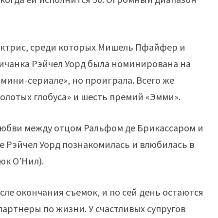
 актрис, среди которых Мишель Пфайфер и
гличанка Рэйчел Уорд была номинирована на
 мини-сериале», но проиграла. Всего же
олотых глобуса» и шесть премий «Эмми».
 любви между отцом Ральфом де Брикассаром и
 Рэйчел Уорд познакомилась и влюбилась в
юк О’Нил).
ле окончания съемок, и по сей день остаются
артнеры по жизни. У счастливых супругов