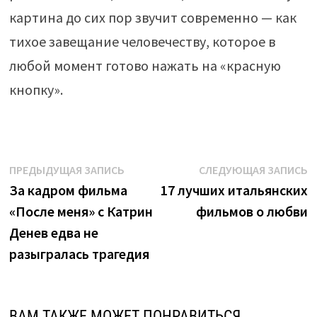
картина до сих пор звучит современно — как
тихое завещание человечеству, которое в
любой момент готово нажать на «красную
кнопку».
Навигация
Предыдущая
С
ПРЕДЫДУЩАЯ ЗАПИСЬ
СЛЕДУЮЩАЯ ЗАПИСЬ
запись:
з
За кадром фильма
17 лучших итальянских
по
«После меня» с Катрин
фильмов о любви
записям
Денев едва не
разыгралась трагедия
ВАМ ТАКЖЕ МОЖЕТ ПОНРАВИТЬСЯ