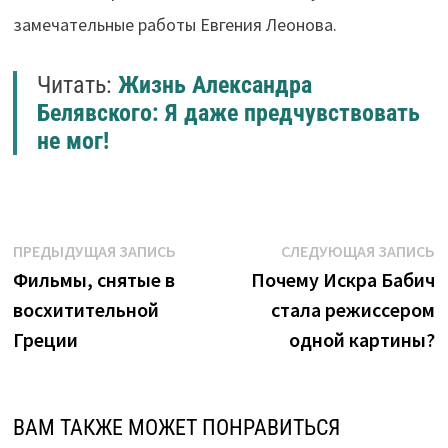
замечательные работы Евгения Леонова.
Читать:
Жизнь Александра
Белявского: Я даже предчувствовать
не мог!
Навигация
Предыдущая
С
ПРЕДЫДУЩАЯ ЗАПИСЬ
СЛЕДУЮЩАЯ ЗАПИСЬ
запись:
з
Фильмы, снятые в
Почему Искра Бабич
по
восхитительной
стала режиссером
записям
Греции
одной картины?
ВАМ ТАКЖЕ МОЖЕТ ПОНРАВИТЬСЯ