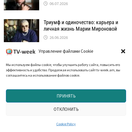
06.07.2026
Триумф и одиночество: карьера и
личная жизнь Марии Мироновой
26.06.2026
Управление файлами Cookie
ДАВАЙТЕ ДРУЖИТЬ!
Мы используем файлы cookie, чтобы улучшить работу сайта, повысить его
эффективность и удобство. Продолжая использовать сайт tv-week.am, вы
соглашаетесь на использование файлов cookie.
ПОСЛЕДНИЕ СТАТЬИ О КИНО
ПРИНЯТЬ
«Берите блондина!»: кастинг «Тельмы
ОТКЛОНИТЬ
и Луизы», который изменил судьбу
Брэда Питта
Cookie Policy
05.08.2026