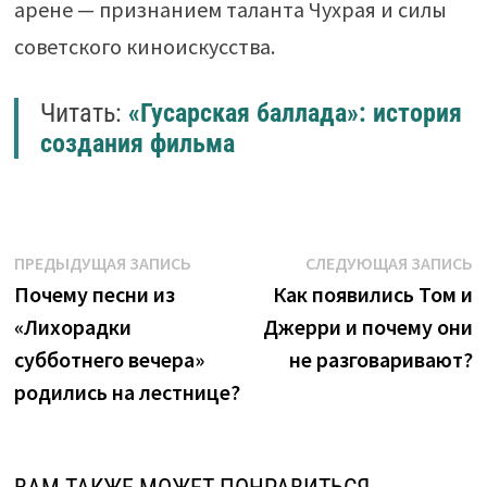
арене — признанием таланта Чухрая и силы
советского киноискусства.
Читать:
«Гусарская баллада»: история
создания фильма
Навигация
Предыдущая
С
ПРЕДЫДУЩАЯ ЗАПИСЬ
СЛЕДУЮЩАЯ ЗАПИСЬ
запись:
з
Почему песни из
Как появились Том и
по
«Лихорадки
Джерри и почему они
записям
субботнего вечера»
не разговаривают?
родились на лестнице?